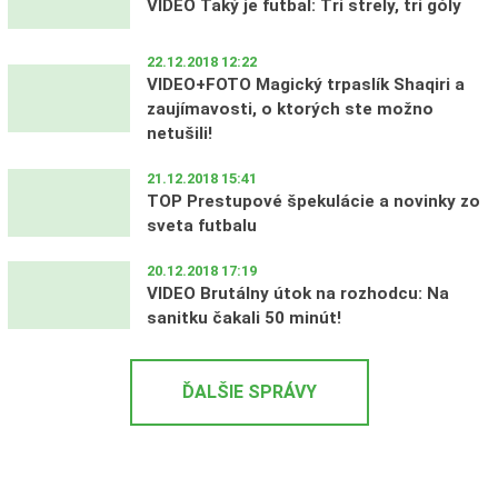
VIDEO Taký je futbal: Tri strely, tri góly
22.12.2018 12:22
VIDEO+FOTO Magický trpaslík Shaqiri a
zaujímavosti, o ktorých ste možno
netušili!
21.12.2018 15:41
TOP Prestupové špekulácie a novinky zo
sveta futbalu
20.12.2018 17:19
VIDEO Brutálny útok na rozhodcu: Na
sanitku čakali 50 minút!
ĎALŠIE SPRÁVY