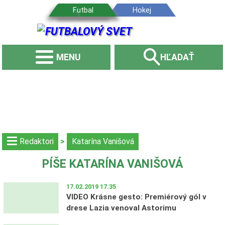
MENU
HĽADAŤ
redaktori
>
Katarína Vanišová
PÍŠE KATARÍNA VANIŠOVÁ
17.02.2019 17:35
VIDEO Krásne gesto: Premiérový gól v
drese Lazia venoval Astorimu