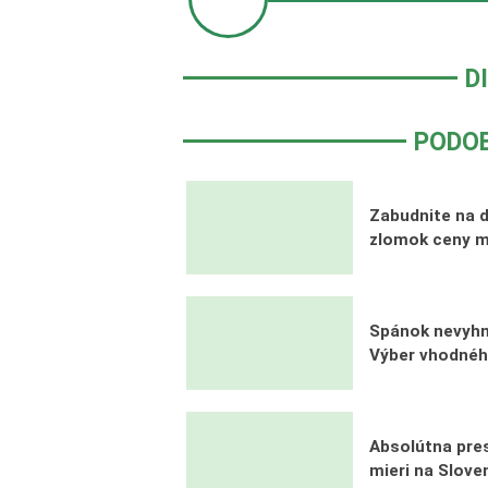
D
PODO
Zabudnite na d
zlomok ceny má
Spánok nevyhn
Výber vhodnéh
Absolútna pr
mieri na Slove