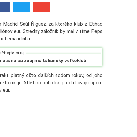
a Madrid Saúl Ňíguez, za ktorého klub z Etihad
iónov eur. Stredný záložník by mal v tíme Pepa
ru Fernandinha.
čítajte si aj
alesana sa zaujíma taliansky veľkoklub
akt platný ešte ďalších sedem rokov, od jeho
preto nie je Atlético ochotné predať svoju oporu
 eur.