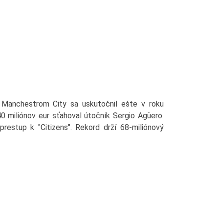
Manchestrom City sa uskutočnil ešte v roku
 miliónov eur sťahoval útočník Sergio Agüero.
prestup k "Citizens". Rekord drží 68-miliónový