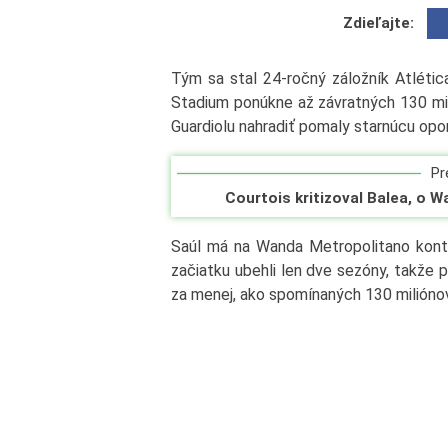
Zdieľajte:
Tým sa stal 24-ročný záložník Atlétic
Stadium ponúkne až závratných 130 mil
Guardiolu nahradiť pomaly starnúcu opo
Pre
Courtois kritizoval Balea, o W
Saúl má na Wanda Metropolitano kontr
začiatku ubehli len dve sezóny, takže 
za menej, ako spomínaných 130 miliónov