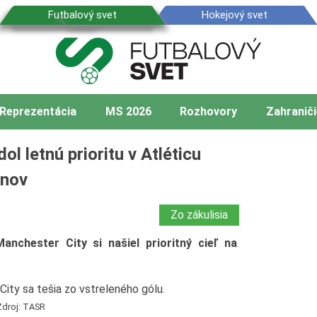
Reprezentácia
MS 2026
Rozhovory
Zahraniči
ol letnú prioritu v Atléticu
ónov
Zo zákulisia
chester City si našiel prioritný cieľ na
Zdroj: TASR