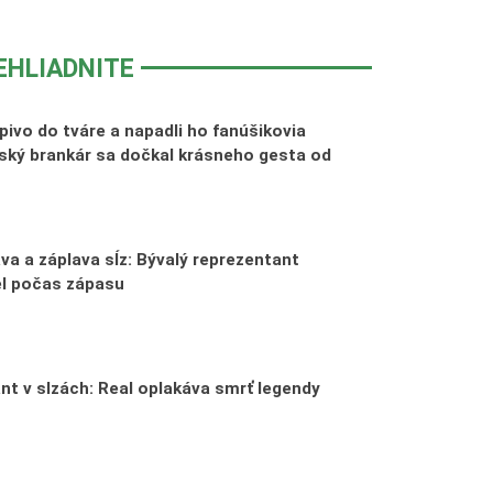
EHLIADNITE
pivo do tváre a napadli ho fanúšikovia
ský brankár sa dočkal krásneho gesta od
va a záplava sĺz: Bývalý reprezentant
el počas zápasu
nt v slzách: Real oplakáva smrť legendy