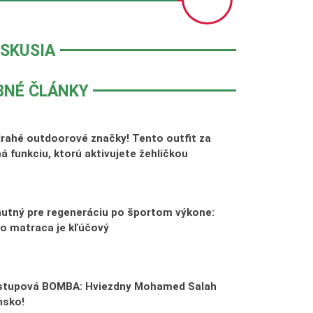
ISKUSIA
BNÉ ČLÁNKY
rahé outdoorové značky! Tento outfit za
 funkciu, ktorú aktivujete žehličkou
utný pre regeneráciu po športom výkone:
o matraca je kľúčový
estupová BOMBA: Hviezdny Mohamed Salah
nsko!