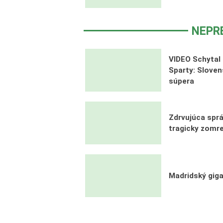
NEPR
VIDEO Schytal 
Sparty: Sloven
súpera
Zdrvujúca sprá
tragicky zomr
Madridský giga