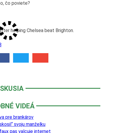
o, čo poviete?
fter helping Chelsea beat Brighton.
8
ISKUSIA
BNÉ VIDEÁ
va pre brankárov
skosil“ svoju manželku
faux pas valcuje internet