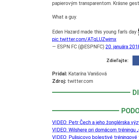
papierovým transparentom. Krásne gest
What a guy.
Eden Hazard made this young fan’s day a
pic.twitter.com/ATqLUZwimx
— ESPN FC (@ESPNFC)
20. januára 201
Zdieľajte:
Pridal:
Katarína Vanišová
Zdroj:
twitter.com
D
PODO
VIDEO: Petr Čech a jeho žonglérska výz
VIDEO: Wilshere pri domácom tréningu „
VIDEO: Pulisicovo bolestivé tréningové 