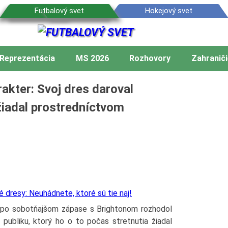
Reprezentácia
MS 2026
Rozhovory
Zahraniči
akter: Svoj dres daroval
 žiadal prostredníctvom
dresy: Neuhádnete, ktoré sú tie naj!
po sobotňajšom zápase s Brightonom rozhodol
publiku, ktorý ho o to počas stretnutia žiadal