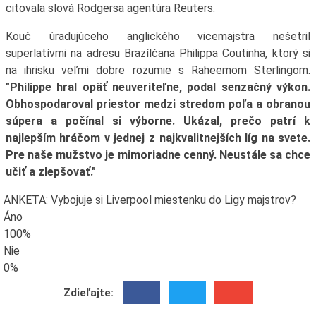
citovala slová Rodgersa agentúra Reuters.
Kouč úradujúceho anglického vicemajstra nešetril
superlatívmi na adresu Brazílčana Philippa Coutinha, ktorý si
na ihrisku veľmi dobre rozumie s Raheemom Sterlingom.
"Philippe hral opäť neuveriteľne, podal senzačný výkon.
Obhospodaroval priestor medzi stredom poľa a obranou
súpera a počínal si výborne. Ukázal, prečo patrí k
najlepším hráčom v jednej z najkvalitnejších líg na svete.
Pre naše mužstvo je mimoriadne cenný. Neustále sa chce
učiť a zlepšovať."
ANKETA: Vybojuje si Liverpool miestenku do Ligy majstrov?
Áno
100%
Nie
0%
Zdieľajte: