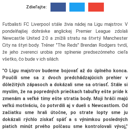
Zdieľajte:
Futbalisti FC Liverpool stále živia nádej na Ligu majstrov. V
pondelňajšej dohrávke anglickej Premier League zdolali
Newcastle United 2:0 a znížili stratu na štvrtý Manchester
City na štyri body. Tréner "The Reds" Brendan Rodgers tvrdí,
že jeho zverenci urobia pre splnenie predsezónneho cieľa
všetko, čo bude v ich silách.
"O Ligu majstrov budeme bojovať až do úplného konca.
Poučili sme sa z dvoch predchádzajúcich prehier v
dôležitých zápasoch a dokázali sme sa otriasť. Stále si
myslím, že na popredných priečkach tabuľky ešte príde k
zmenám a veľké tímy ešte stratia body. Moji hráči majú
veľkú motiváciu, čo potvrdili aj v dueli s Newcastlom. Od
začiatku sme hrali útočne, po strate lopty sme ju
dokázali rýchlo získať späť a s výnimkou posledných
piatich minút prvého polčasu sme kontrolovali vývoj,"