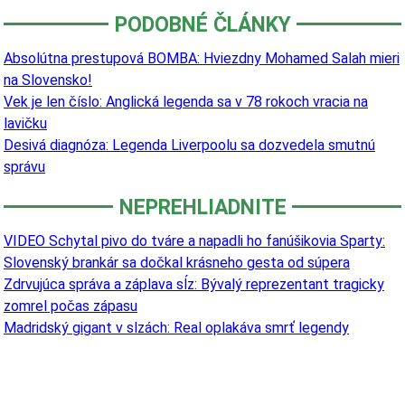
PODOBNÉ ČLÁNKY
Absolútna prestupová BOMBA: Hviezdny Mohamed Salah mieri
na Slovensko!
Vek je len číslo: Anglická legenda sa v 78 rokoch vracia na
lavičku
Desivá diagnóza: Legenda Liverpoolu sa dozvedela smutnú
správu
NEPREHLIADNITE
VIDEO Schytal pivo do tváre a napadli ho fanúšikovia Sparty:
Slovenský brankár sa dočkal krásneho gesta od súpera
Zdrvujúca správa a záplava sĺz: Bývalý reprezentant tragicky
zomrel počas zápasu
Madridský gigant v slzách: Real oplakáva smrť legendy