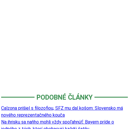
PODOBNÉ ČLÁNKY
Calzona prišiel s filozofiou, SFZ mu dal košom: Slovensko má
nového reprezentačného kouča
Na ihrisku sa naňho mohli vždy spoľahnúť: Bayern príde o
jedného z tých, ktorí obohacujú každú šatňu