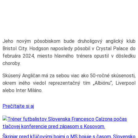
Jeho novým pôsobiskom bude druholigový anglický klub
Bristol City. Hodgson naposledy pôsobil v Crystal Palace do
februára 2024, miesto hlavného trénera opustil v dôsledku
choroby.
Skúsený Angličan má za sebou viac ako 50-ročné skúsenosti,
okrem iného viedol reprezentačný tím „Albiónu“, Liverpool
alebo Inter Miláno.
Prečítajte si aj
Škriniar pred kľúčovými bojmi o MS bojuje s časom, Slovensko