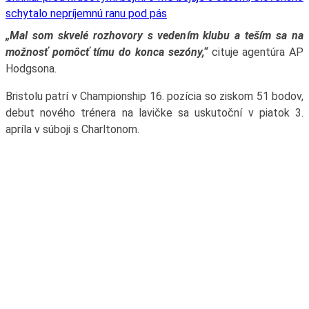
schytalo nepríjemnú ranu pod pás
„Mal som skvelé rozhovory s vedením klubu a teším sa na
možnosť pomôcť tímu do konca sezóny,“
cituje agentúra AP
Hodgsona.
Bristolu patrí v Championship 16. pozícia so ziskom 51 bodov,
debut nového trénera na lavičke sa uskutoční v piatok 3.
apríla v súboji s Charltonom.