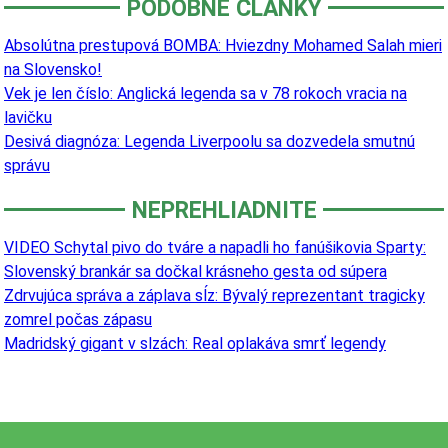
PODOBNÉ ČLÁNKY
Absolútna prestupová BOMBA: Hviezdny Mohamed Salah mieri
na Slovensko!
Vek je len číslo: Anglická legenda sa v 78 rokoch vracia na
lavičku
Desivá diagnóza: Legenda Liverpoolu sa dozvedela smutnú
správu
NEPREHLIADNITE
VIDEO Schytal pivo do tváre a napadli ho fanúšikovia Sparty:
Slovenský brankár sa dočkal krásneho gesta od súpera
Zdrvujúca správa a záplava sĺz: Bývalý reprezentant tragicky
zomrel počas zápasu
Madridský gigant v slzách: Real oplakáva smrť legendy