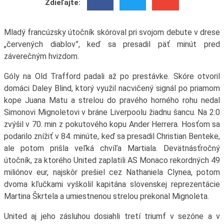
Zdieľajte:
Mladý francúzsky útočník skóroval pri svojom debute v drese
„červených diablov”, keď sa presadil päť minút pred
záverečným hvizdom.
Góly na Old Trafford padali až po prestávke. Skóre otvoril
domáci Daley Blind, ktorý využil nacvičený signál po priamom
kope Juana Matu a strelou do pravého horného rohu nedal
Simonovi Mignoletovi v bráne Liverpoolu žiadnu šancu. Na 2:0
zvýšil v 70. min z pokutového kopu Ander Herrera. Hosťom sa
podarilo znížiť v 84. minúte, keď sa presadil Christian Benteke,
ale potom prišla veľká chvíľa Martiala. Devätnásťročný
útočník, za ktorého United zaplatili AS Monaco rekordných 49
miliónov eur, najskôr prešiel cez Nathaniela Clynea, potom
dvoma kľučkami vyškolil kapitána slovenskej reprezentácie
Martina Škrtela a umiestnenou strelou prekonal Mignoleta.
United aj jeho zásluhou dosiahli tretí triumf v sezóne a v