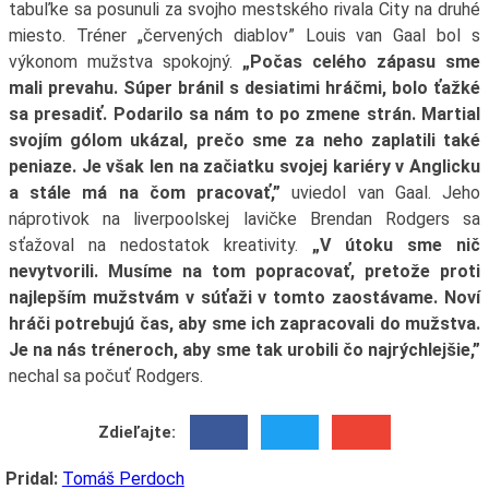
tabuľke sa posunuli za svojho mestského rivala City na druhé
miesto. Tréner „červených diablov” Louis van Gaal bol s
výkonom mužstva spokojný.
„Počas celého zápasu sme
mali prevahu. Súper bránil s desiatimi hráčmi, bolo ťažké
sa presadiť. Podarilo sa nám to po zmene strán. Martial
svojím gólom ukázal, prečo sme za neho zaplatili také
peniaze. Je však len na začiatku svojej kariéry v Anglicku
a stále má na čom pracovať,”
uviedol van Gaal. Jeho
náprotivok na liverpoolskej lavičke Brendan Rodgers sa
sťažoval na nedostatok kreativity.
„V útoku sme nič
nevytvorili. Musíme na tom popracovať, pretože proti
najlepším mužstvám v súťaži v tomto zaostávame. Noví
hráči potrebujú čas, aby sme ich zapracovali do mužstva.
Je na nás tréneroch, aby sme tak urobili čo najrýchlejšie,”
nechal sa počuť Rodgers.
Zdieľajte:
Pridal:
Tomáš Perdoch