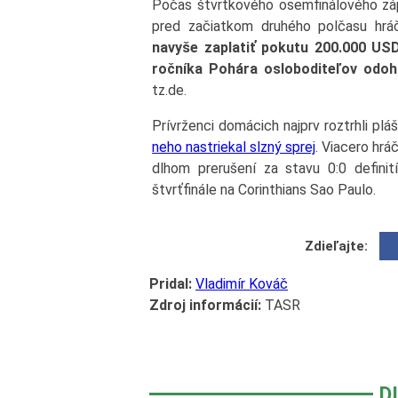
Počas štvrtkového osemfinálového záp
pred začiatkom druhého polčasu hrá
navyše zaplatiť pokutu 200.000 USD
ročníka Pohára osloboditeľov odohr
tz.de.
Prívrženci domácich najprv roztrhli pl
neho nastriekal slzný sprej
. Viacero hrá
dlhom prerušení za stavu 0:0 definit
štvrťfinále na Corinthians Sao Paulo.
Zdieľajte:
Pridal:
Vladimír Kováč
Zdroj informácií:
TASR
D