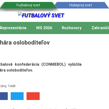
Reprezentácia
MS 2026
Rozhovory
Zahraniči
ohára osloboditeľov
balová konfederácia (CONMEBOL) vylúčila
ára osloboditeľov.
Zdroj: TASR