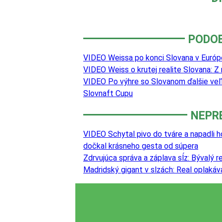
PODO
VIDEO Weissa po konci Slovana v Európ
VIDEO Weiss o krutej realite Slovana: Z
VIDEO Po výhre so Slovanom ďalšie veľk
Slovnaft Cupu
NEPR
VIDEO Schytal pivo do tváre a napadli h
dočkal krásneho gesta od súpera
Zdrvujúca správa a záplava sĺz: Bývalý 
Madridský gigant v slzách: Real oplaká