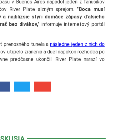
asu v Buenos Aires napadol jeden z fanúšikov
čov River Plate slzným sprejom.
"Boca musí
 a najbližšie štyri domáce zápasy ďalšieho
ať bez divákov,"
informuje internetový portál
ášť prenosného tunela a
následne jeden z nich do
čov utrpelo zranenia a duel napokon rozhodca po
ívne predčasne ukončil. River Plate narazí vo
ISKUSIA