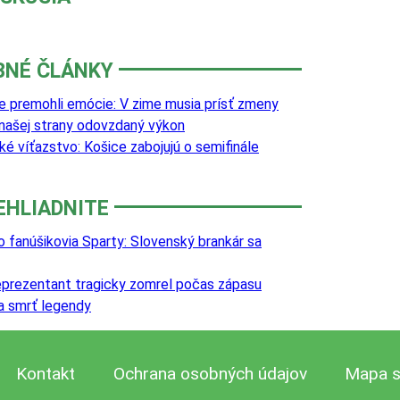
BNÉ ČLÁNKY
e premohli emócie: V zime musia prísť zmeny
 našej strany odovzdaný výkon
é víťazstvo: Košice zabojujú o semifinále
EHLIADNITE
o fanúšikovia Sparty: Slovenský brankár sa
reprezentant tragicky zomrel počas zápasu
va smrť legendy
Kontakt
Ochrana osobných údajov
Mapa s