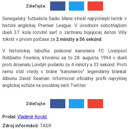
Zdieľajte:
Senegalský futbalista Sadio Mane strelil najrýchlejší hetrik v
histórii anglickej Premier League. V úvodnom sobotňajšom
dueli 37. kola rozvlnil sieť o záchranu bojujúcej Aston Villy
trikrát v prvom polčase za
2 minúty a 56 sekúnd
.
V historickej tabuľke prekonal kanoniera FC Liverpool
Robbieho Fowlera, ktorému sa to 28. augusta 1994 v dueli
proti Arsenalu Londýn podarilo za 4 minúty a 33 sekúnd. Proti
nemu stál vtedy v bráne "kanonierov" legendárny brankár
Albionu David Seaman. Informoval oficiálny profil najvyššej
anglickej súťaže na sociálnej sieti Twitter.
Zdieľajte:
Pridal:
Vladimír Kováč
Zdroj informácií:
TASR