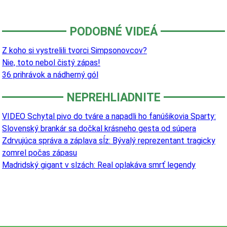
PODOBNÉ VIDEÁ
Z koho si vystrelili tvorci Simpsonovcov?
Nie, toto nebol čistý zápas!
36 prihrávok a nádherný gól
NEPREHLIADNITE
VIDEO Schytal pivo do tváre a napadli ho fanúšikovia Sparty:
Slovenský brankár sa dočkal krásneho gesta od súpera
Zdrvujúca správa a záplava sĺz: Bývalý reprezentant tragicky
zomrel počas zápasu
Madridský gigant v slzách: Real oplakáva smrť legendy