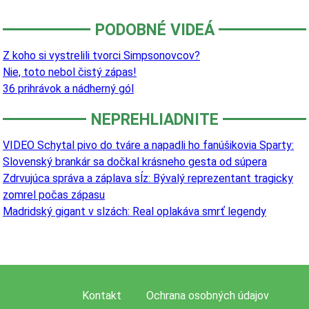
PODOBNÉ VIDEÁ
Z koho si vystrelili tvorci Simpsonovcov?
Nie, toto nebol čistý zápas!
36 prihrávok a nádherný gól
NEPREHLIADNITE
VIDEO Schytal pivo do tváre a napadli ho fanúšikovia Sparty:
Slovenský brankár sa dočkal krásneho gesta od súpera
Zdrvujúca správa a záplava sĺz: Bývalý reprezentant tragicky
zomrel počas zápasu
Madridský gigant v slzách: Real oplakáva smrť legendy
Kontakt
Ochrana osobných údajov