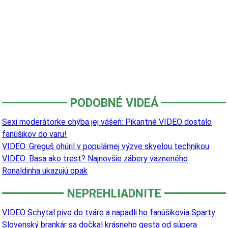
PODOBNÉ VIDEÁ
Sexi moderátorke chýba jej vášeň: Pikantné VIDEO dostalo
fanúšikov do varu!
VIDEO: Greguš ohúril v populárnej výzve skvelou technikou
VIDEO: Basa ako trest? Najnovšie zábery väzneného
Ronaldinha ukazujú opak
NEPREHLIADNITE
VIDEO Schytal pivo do tváre a napadli ho fanúšikovia Sparty:
Slovenský brankár sa dočkal krásneho gesta od súpera