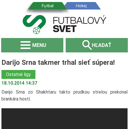
MENU
HĽADAŤ
Darijo Srna takmer trhal sieť súpera!
Ostatné ligy
18.10.2014 14:37
Darijo Srna zo Shakhtaru takto prudkou strelou prekonal
brankára hostí.