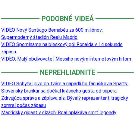
PODOBNÉ VIDEÁ
VIDEO Nový Santiago Bernabéu za 600 miliónov:
Supermoderný štadión Realu Madrid
VIDEO Spomíname na bleskový gól Ronalda v 14 sekunde
zápasu
VIDEO: Malý obdivovateľ Messiho novým internetovým hitom
NEPREHLIADNITE
VIDEO Schytal pivo do tváre a napadli ho fanúšikovia Sparty:
Slovenský brankár sa dočkal krásneho gesta od súpera
Zdrvujúca správa a záplava sĺz: Bývalý reprezentant tragicky
zomrel počas zápasu
Madridský gigant v slzách: Real oplakáva smrť legendy