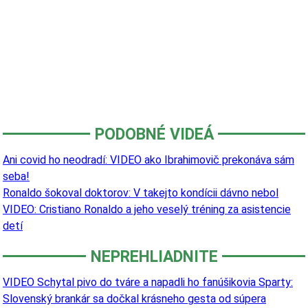
PODOBNÉ VIDEÁ
Ani covid ho neodradí: VIDEO ako Ibrahimovič prekonáva sám
seba!
Ronaldo šokoval doktorov: V takejto kondícii dávno nebol
VIDEO: Cristiano Ronaldo a jeho veselý tréning za asistencie
detí
NEPREHLIADNITE
VIDEO Schytal pivo do tváre a napadli ho fanúšikovia Sparty:
Slovenský brankár sa dočkal krásneho gesta od súpera