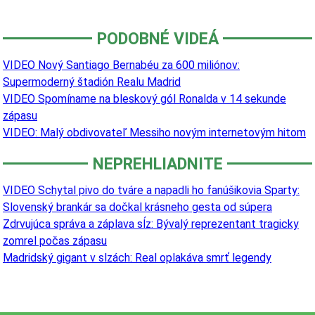
PODOBNÉ VIDEÁ
VIDEO Nový Santiago Bernabéu za 600 miliónov:
Supermoderný štadión Realu Madrid
VIDEO Spomíname na bleskový gól Ronalda v 14 sekunde
zápasu
VIDEO: Malý obdivovateľ Messiho novým internetovým hitom
NEPREHLIADNITE
VIDEO Schytal pivo do tváre a napadli ho fanúšikovia Sparty:
Slovenský brankár sa dočkal krásneho gesta od súpera
Zdrvujúca správa a záplava sĺz: Bývalý reprezentant tragicky
zomrel počas zápasu
Madridský gigant v slzách: Real oplakáva smrť legendy