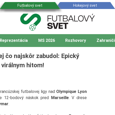
Reprezentácia
MS 2026
Rozhovory
Zahraniči
j čo najskôr zabudol: Epický
 virálnym hitom!
 francúzskej futbalovej ligy nad
Olympique Lyon
ále 12-bodový náskok pred
Marseille
. V drese
ymar
.