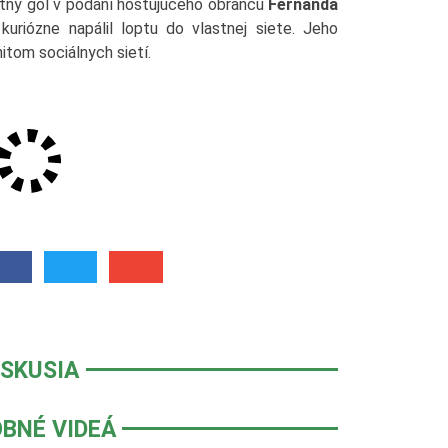
astný gól v podaní hosťujúceho obrancu
Fernanda
uriózne napálil loptu do vlastnej siete. Jeho
itom sociálnych sietí.
ISKUSIA
BNÉ VIDEÁ