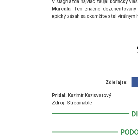
V šlágri azda najviac zaujal komický vl
Marcala
. Ten značne dezorientovaný k
epický zásah sa okamžite stal virálnym h
Zdieľajte:
Pridal:
Kazimír Kazisvetový
Zdroj:
Streamable
D
PODO