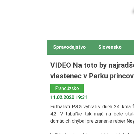
Spravodajstvo
Slovensko
VIDEO Na toto by najradše
vlastenec v Parku princov
Francúzsko
11.02.2020 19:31
Futbalisti
PSG
vyhrali v dueli 24. kola
4:2. V tabuľke tak majú na čele st
domácich chýbal pre zranenie rebier
Ne