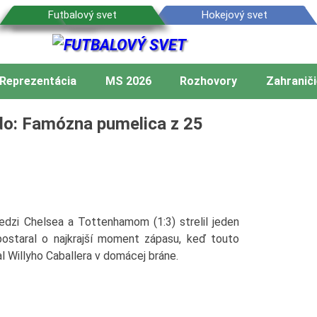
Reprezentácia
MS 2026
Rozhovory
Zahraniči
o: Famózna pumelica z 25
dzi Chelsea a Tottenhamom (1:3) strelil jeden
staral o najkrajší moment zápasu, keď touto
l Willyho Caballera v domácej bráne.