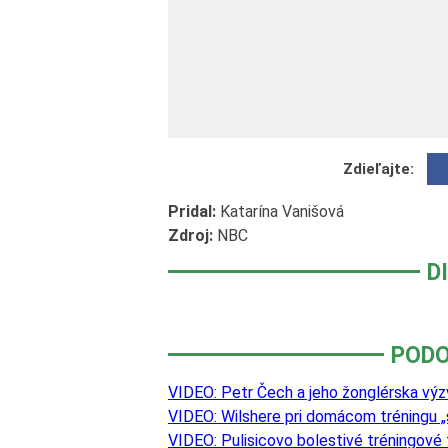
Zdieľajte:
Pridal:
Katarína Vanišová
Zdroj:
NBC
D
PODO
VIDEO: Petr Čech a jeho žonglérska výz
VIDEO: Wilshere pri domácom tréningu „
VIDEO: Pulisicovo bolestivé tréningové 