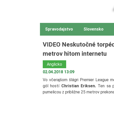
Spravodajstvo
Slovensko
VIDEO Neskutočné torpéd
metrov hitom internetu
Anglicko
02.04.2018 13:09
Vo včerajšom šlágri Premier League me
gól hostí
Christian Eriksen.
Ten sa po
pumelicou z približne 25 metrov prekona