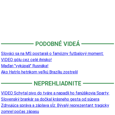
PODOBNÉ VIDEÁ
Slováci sa na MS postarali o famózny futbalový moment:
VIDEO gólu cez celé ihrisko!
Maďari "vykúpali" Rusnáka!
Ako Hatrlo hetrikom veľkú Brazíliu zostrelil
NEPREHLIADNITE
VIDEO Schytal pivo do tváre a napadli ho fanúšikovia Sparty:
Slovenský brankár sa dočkal krásneho gesta od súpera
Zdrvujúca správa a záplava sĺz: Bývalý reprezentant tragicky
zomrel počas zápasu