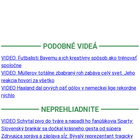
PODOBNÉ VIDEÁ
VIDEO: Futbalisti Bayernu a ich kreatívny spôsob ako trénovať
spoločne
VIDEO: Müllerov totálne zbabraný roh zabáva celý svet. Jeho
reakcia hovorí za všetko
VIDEO Haaland dal prvých päť gólov v nemeckej lige rekordne
rýchlo
NEPREHLIADNITE
VIDEO Schytal pivo do tváre a napadli ho fanúšikovia Sparty:
Slovenský brankár sa dočkal krásneho gesta od súpera
Zdrvujúca správa a záplava sĺz: Bývalý reprezentant tragicky