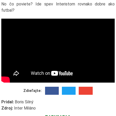
No čo poviete? Ide spev Interistom rovnako dobre ako
futbal?
Zdieľajte:
Pridal:
Boris Silný
Zdroj:
Inter Miláno