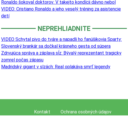
Ronaldo šokoval doktorov: V takejto kondícii dávno nebol
VIDEO: Cristiano Ronaldo a jeho veselý tréning za asistencie
detí
NEPREHLIADNITE
VIDEO Schytal pivo do tváre a napadli ho fanúšikovia Sparty:
Slovenský brankár sa dočkal krásneho gesta od súpera
Zdrvujúca správa a záplava sĺz: Bývalý reprezentant tragicky
zomrel počas zápasu
Madridský gigant v slzách: Real oplakáva smrť legendy
Kontakt
Ochrana osobných údajov
Mapa stránky