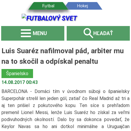
MENU
HĽADAŤ
Luis Suaréz nafilmoval pád, arbiter mu
na to skočil a odpískal penaltu
Španielsko
14.08.2017 00:43
BARCELONA - Domáci tím v úvodnom súboji o španielsky
Superpohár strelil len jeden gól, zatiaľ čo Real Madrid až tri a
aj ten prišiel z pokutového kopu. Ten síce s prehľadom
premenil Lionel Messi, lenže Luis Suaréz ho získal za veľmi
podivuhodných okolností. Dalo by sa dokonca povedať, že
Keylor Navas sa ho ani dotkol minimálne a Uruguajčan