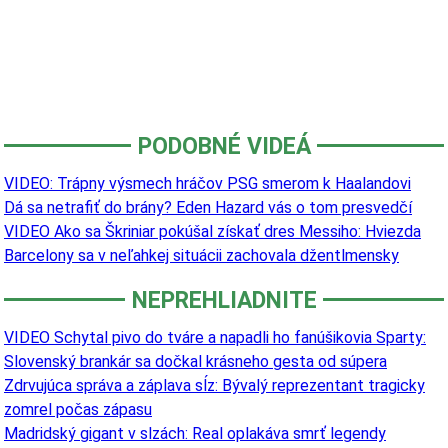
PODOBNÉ VIDEÁ
VIDEO: Trápny výsmech hráčov PSG smerom k Haalandovi
Dá sa netrafiť do brány? Eden Hazard vás o tom presvedčí
VIDEO Ako sa Škriniar pokúšal získať dres Messiho: Hviezda
Barcelony sa v neľahkej situácii zachovala džentlmensky
NEPREHLIADNITE
VIDEO Schytal pivo do tváre a napadli ho fanúšikovia Sparty:
Slovenský brankár sa dočkal krásneho gesta od súpera
Zdrvujúca správa a záplava sĺz: Bývalý reprezentant tragicky
zomrel počas zápasu
Madridský gigant v slzách: Real oplakáva smrť legendy