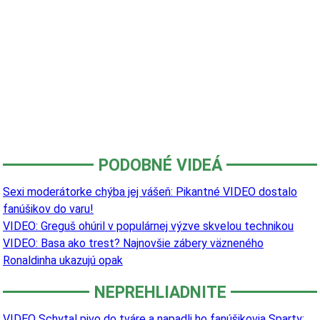
PODOBNÉ VIDEÁ
Sexi moderátorke chýba jej vášeň: Pikantné VIDEO dostalo
fanúšikov do varu!
VIDEO: Greguš ohúril v populárnej výzve skvelou technikou
VIDEO: Basa ako trest? Najnovšie zábery väzneného
Ronaldinha ukazujú opak
NEPREHLIADNITE
VIDEO Schytal pivo do tváre a napadli ho fanúšikovia Sparty: