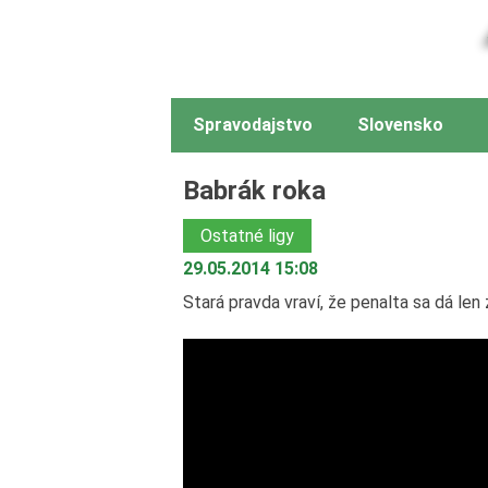
Spravodajstvo
Slovensko
Babrák roka
Ostatné ligy
29.05.2014 15:08
Stará pravda vraví, že penalta sa dá len