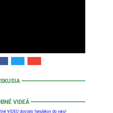
ISKUSIA
BNÉ VIDEÁ
ntné VIDEO dostalo fanúšikov do varu!