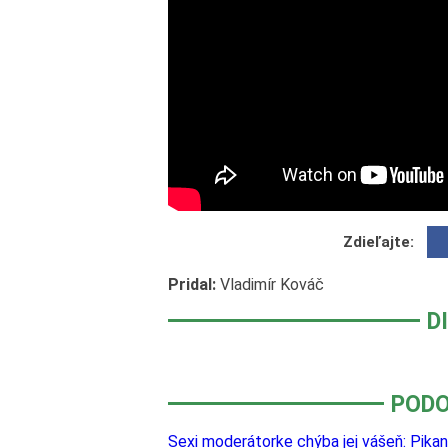
Zdieľajte:
Pridal:
Vladimír Kováč
D
PODO
Sexi moderátorke chýba jej vášeň: Pika