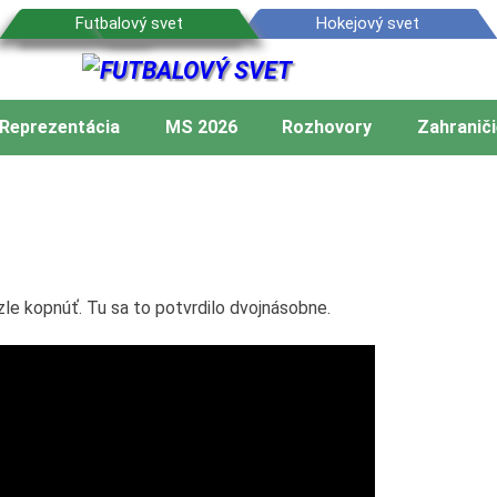
Reprezentácia
MS 2026
Rozhovory
Zahraniči
 zle kopnúť. Tu sa to potvrdilo dvojnásobne.