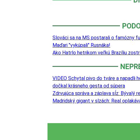
D
PODO
Slováci sa na MS postarali o famózny f
Maďari "vykúpali" Rusnáka!
Ako Hatrlo hetrikom veľkú Brazíliu zostre
NEPR
VIDEO Schytal pivo do tváre a napadli h
dočkal krásneho gesta od súpera
Zdrvujúca správa a záplava sĺz: Bývalý 
Madridský gigant v slzách: Real oplaká