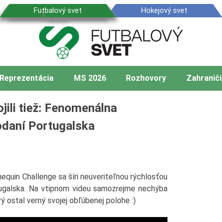
Reprezentácia
MS 2026
Rozhovory
Zahraniči
jili tiež: Fenomenálna
odaní Portugalska
equin Challenge sa šíri neuveriteľnou rýchlosťou
rtugalska. Na vtipnom videu samozrejme nechýba
rý ostal verný svojej obľúbenej polohe :)