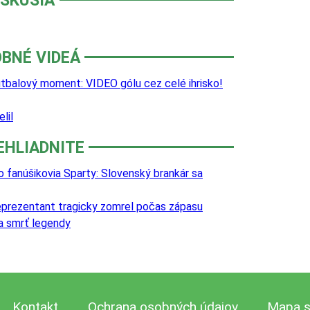
ISKUSIA
BNÉ VIDEÁ
utbalový moment: VIDEO gólu cez celé ihrisko!
lil
EHLIADNITE
o fanúšikovia Sparty: Slovenský brankár sa
reprezentant tragicky zomrel počas zápasu
va smrť legendy
Kontakt
Ochrana osobných údajov
Mapa s