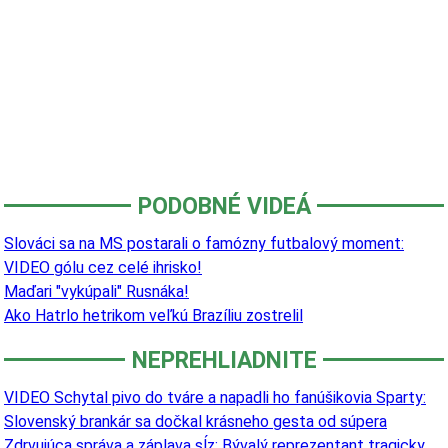
PODOBNÉ VIDEÁ
Slováci sa na MS postarali o famózny futbalový moment:
VIDEO gólu cez celé ihrisko!
Maďari "vykúpali" Rusnáka!
Ako Hatrlo hetrikom veľkú Brazíliu zostrelil
NEPREHLIADNITE
VIDEO Schytal pivo do tváre a napadli ho fanúšikovia Sparty:
Slovenský brankár sa dočkal krásneho gesta od súpera
Zdrvujúca správa a záplava sĺz: Bývalý reprezentant tragicky