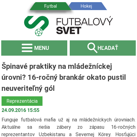
MENU
HĽADAŤ
Špinavé praktiky na mládežníckej
úrovni? 16-ročný brankár okato pustil
neuveriteľný gól
Reprezentácia
24.09.2016 15:55
Funguje futbalová mafia už aj na mládežníckych úrovniach.
Aktuálne sa riešia zábery zo zápasu 16-ročných
reprezentantov Uzbekistanu a Severnej Kórey. Hosťujúci