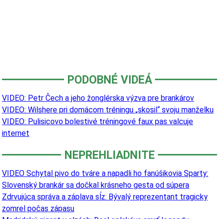
PODOBNÉ VIDEÁ
VIDEO: Petr Čech a jeho žonglérska výzva pre brankárov
VIDEO: Wilshere pri domácom tréningu „skosil“ svoju manželku
VIDEO: Pulisicovo bolestivé tréningové faux pas valcuje
internet
NEPREHLIADNITE
VIDEO Schytal pivo do tváre a napadli ho fanúšikovia Sparty:
Slovenský brankár sa dočkal krásneho gesta od súpera
Zdrvujúca správa a záplava sĺz: Bývalý reprezentant tragicky
zomrel počas zápasu