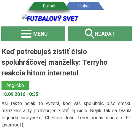
MENU
HĽADAŤ
Keď potrebuješ zistiť číslo
spoluhráčovej manželky: Terryho
reakcia hitom internetu!
Anglicko
18.09.2016 10:35
Asi takto nejak to vyzerá, keď váš spoluhráč píše smsku
manželke a ty potrebuješ zistiť jej číslo. Nejak tak sa tvárila
legenda londýnskej Chelsea John Terry počas šlágra s FC
Liverpool:))