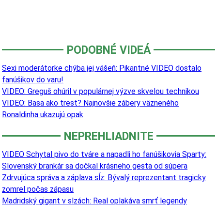
PODOBNÉ VIDEÁ
Sexi moderátorke chýba jej vášeň: Pikantné VIDEO dostalo
fanúšikov do varu!
VIDEO: Greguš ohúril v populárnej výzve skvelou technikou
VIDEO: Basa ako trest? Najnovšie zábery väzneného
Ronaldinha ukazujú opak
NEPREHLIADNITE
VIDEO Schytal pivo do tváre a napadli ho fanúšikovia Sparty:
Slovenský brankár sa dočkal krásneho gesta od súpera
Zdrvujúca správa a záplava sĺz: Bývalý reprezentant tragicky
zomrel počas zápasu
Madridský gigant v slzách: Real oplakáva smrť legendy