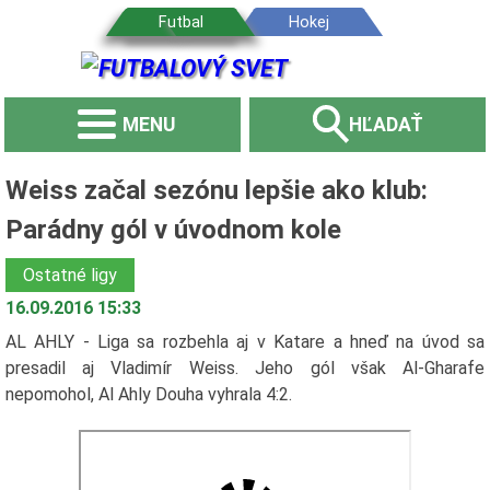
MENU
HĽADAŤ
Weiss začal sezónu lepšie ako klub:
Parádny gól v úvodnom kole
Ostatné ligy
16.09.2016 15:33
AL AHLY - Liga sa rozbehla aj v Katare a hneď na úvod sa
presadil aj Vladimír Weiss. Jeho gól však Al-Gharafe
nepomohol, Al Ahly Douha vyhrala 4:2.