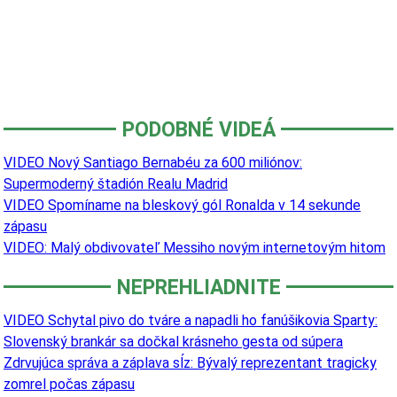
PODOBNÉ VIDEÁ
VIDEO Nový Santiago Bernabéu za 600 miliónov:
Supermoderný štadión Realu Madrid
VIDEO Spomíname na bleskový gól Ronalda v 14 sekunde
zápasu
VIDEO: Malý obdivovateľ Messiho novým internetovým hitom
NEPREHLIADNITE
VIDEO Schytal pivo do tváre a napadli ho fanúšikovia Sparty:
Slovenský brankár sa dočkal krásneho gesta od súpera
Zdrvujúca správa a záplava sĺz: Bývalý reprezentant tragicky
zomrel počas zápasu