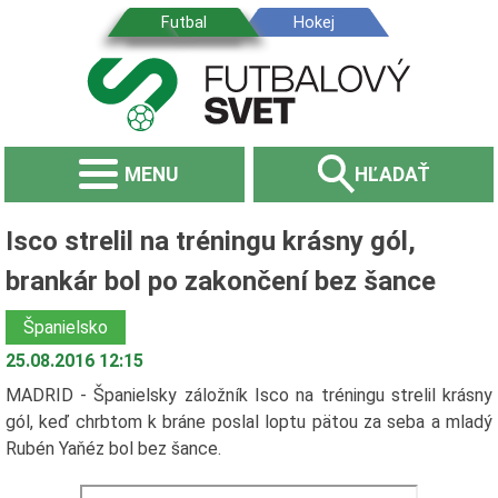
MENU
HĽADAŤ
Isco strelil na tréningu krásny gól,
brankár bol po zakončení bez šance
Španielsko
25.08.2016 12:15
MADRID - Španielsky záložník Isco na tréningu strelil krásny
gól, keď chrbtom k bráne poslal loptu pätou za seba a mladý
Rubén Yaňéz bol bez šance.