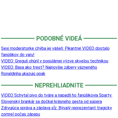
PODOBNÉ VIDEÁ
Sexi moderátorke chýba jej vášeň: Pikantné VIDEO dostalo
fanúšikov do varu!
VIDEO: Greguš ohúril v populárnej výzve skvelou technikou
VIDEO: Basa ako trest? Najnovšie zábery väzneného
Ronaldinha ukazujú opak
NEPREHLIADNITE
VIDEO Schytal pivo do tváre a napadli ho fanúšikovia Sparty:
Slovenský brankár sa dočkal krásneho gesta od súpera
Zdrvujúca správa a záplava sĺz: Bývalý reprezentant tragicky
zomrel počas zápasu