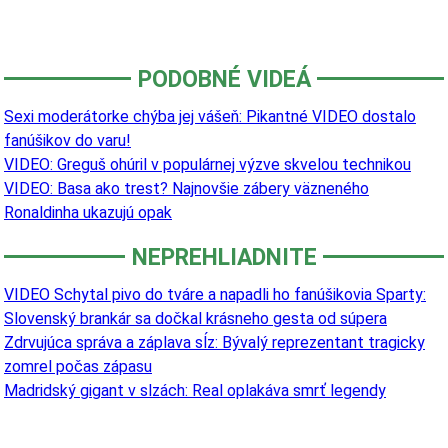
PODOBNÉ VIDEÁ
Sexi moderátorke chýba jej vášeň: Pikantné VIDEO dostalo
fanúšikov do varu!
VIDEO: Greguš ohúril v populárnej výzve skvelou technikou
VIDEO: Basa ako trest? Najnovšie zábery väzneného
Ronaldinha ukazujú opak
NEPREHLIADNITE
VIDEO Schytal pivo do tváre a napadli ho fanúšikovia Sparty:
Slovenský brankár sa dočkal krásneho gesta od súpera
Zdrvujúca správa a záplava sĺz: Bývalý reprezentant tragicky
zomrel počas zápasu
Madridský gigant v slzách: Real oplakáva smrť legendy