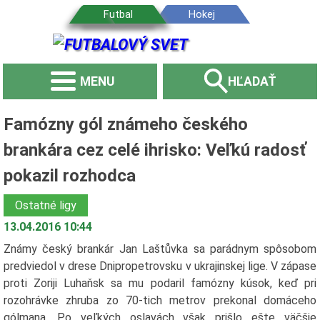
MENU
HĽADAŤ
Famózny gól známeho českého
brankára cez celé ihrisko: Veľkú radosť
pokazil rozhodca
Ostatné ligy
13.04.2016 10:44
Známy český brankár Jan Laštůvka sa parádnym spôsobom
predviedol v drese Dnipropetrovsku v ukrajinskej lige. V zápase
proti Zoriji Luhaňsk sa mu podaril famózny kúsok, keď pri
rozohrávke zhruba zo 70-tich metrov prekonal domáceho
gólmana. Po veľkých oslavách však prišlo ešte väčšie