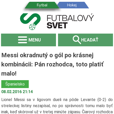
MENU
HĽADAŤ
Messi okradnutý o gól po krásnej
kombinácii: Pán rozhodca, toto platiť
malo!
Španielsko
08.02.2016 21:14
Lionel Messi sa v ligovom dueli na pôde Levante (0-2) do
streleckej listiny nezapísal, no po správnosti tomu malo byť
inak, keď skóroval už v tretej minúte zápasu. Čiarový rozhodca