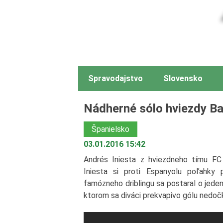
Spravodajstvo
Slovensko
Nádherné sólo hviezdy Ba
Španielsko
03.01.2016 15:42
Andrés Iniesta z hviezdneho tímu FC
Iniesta si proti Espanyolu poľahky 
famózneho driblingu sa postaral o jede
ktorom sa diváci prekvapivo gólu nedočk