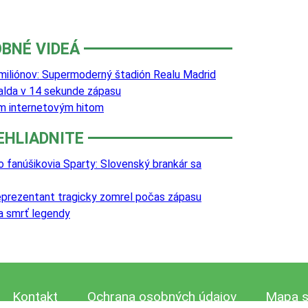
BNÉ VIDEÁ
iliónov: Supermoderný štadión Realu Madrid
lda v 14 sekunde zápasu
m internetovým hitom
EHLIADNITE
o fanúšikovia Sparty: Slovenský brankár sa
reprezentant tragicky zomrel počas zápasu
va smrť legendy
Kontakt
Ochrana osobných údajov
Mapa s