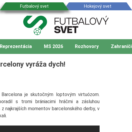
Reprezentácia
MS 2026
Rozhovory
Zahraniči
rcelony vyráža dych!
 Barcelona je skutočným loptovým virtuózom.
poradil s tromi brániacimi hráčmi a zásluhou
n z najkrajších momentov barcelonského derby, v
ali.