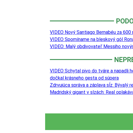
PODO
VIDEO Nový Santiago Bernabéu za 600 m
VIDEO Spomíname na bleskový gól Rona
VIDEO: Malý obdivovateľ Messiho nový
NEPR
VIDEO Schytal pivo do tváre a napadli h
dočkal krásneho gesta od súpera
Zdrvujúca správa a záplava sĺz: Bývalý 
Madridský gigant v slzách: Real oplaká