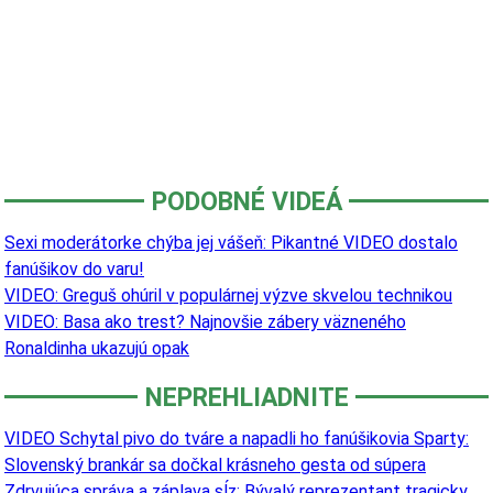
PODOBNÉ VIDEÁ
Sexi moderátorke chýba jej vášeň: Pikantné VIDEO dostalo
fanúšikov do varu!
VIDEO: Greguš ohúril v populárnej výzve skvelou technikou
VIDEO: Basa ako trest? Najnovšie zábery väzneného
Ronaldinha ukazujú opak
NEPREHLIADNITE
VIDEO Schytal pivo do tváre a napadli ho fanúšikovia Sparty:
Slovenský brankár sa dočkal krásneho gesta od súpera
Zdrvujúca správa a záplava sĺz: Bývalý reprezentant tragicky