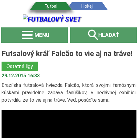
MENU
HĽADAŤ
Futsalový kráľ Falcão to vie aj na tráve!
Ostatné ligy
29.12.2015 16:33
Brazílska futsalová hviezda Falcão, ktorá svojimi famóznymi
kúskami pravidelne zabáva fanúšikov, v nedávnej exhibícii
potvrdila, že to vie aj na tráve. Veď, posúďte sami...