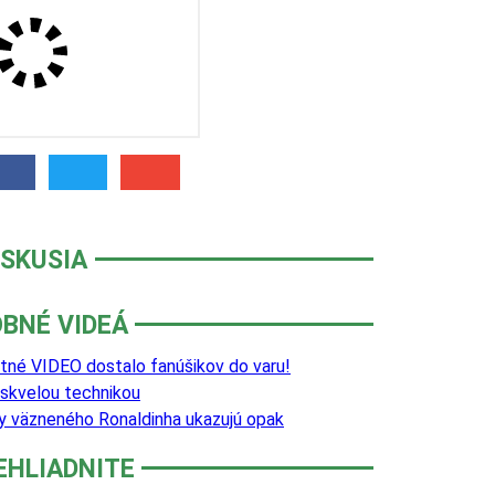
ISKUSIA
BNÉ VIDEÁ
ntné VIDEO dostalo fanúšikov do varu!
 skvelou technikou
y väzneného Ronaldinha ukazujú opak
EHLIADNITE