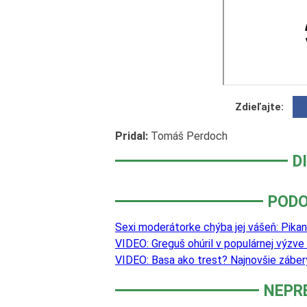
Zdieľajte:
Pridal:
Tomáš Perdoch
D
PODO
Sexi moderátorke chýba jej vášeň: Pika
VIDEO: Greguš ohúril v populárnej výzve
VIDEO: Basa ako trest? Najnovšie záber
NEPR