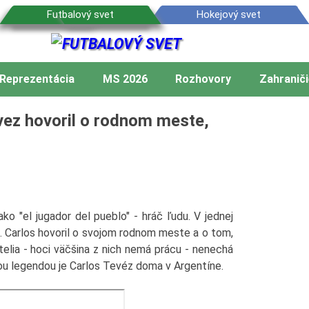
Reprezentácia
MS 2026
Rozhovory
Zahraniči
vez hovoril o rodnom meste,
ko "el jugador del pueblo" - hráč ľudu. V jednej
e. Carlos hovoril o svojom rodnom meste a o tom,
atelia - hoci väčšina z nich nemá prácu - nenechá
akou legendou je Carlos Tevéz doma v Argentíne.