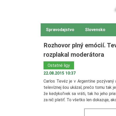
Spravodajstvo
Slovensko
Rozhovor plný emócií. Te
rozplakal moderátora
Ostatné ligy
22.08.2015 10:37
Carlos Tevéz je v Argentíne pozývaný a
televíznej šou ukázal, prečo tomu tak j
že kedykoľvek sa vráti, tak ho jeho pri
za nič platiť. To všetko len dokazuje, 