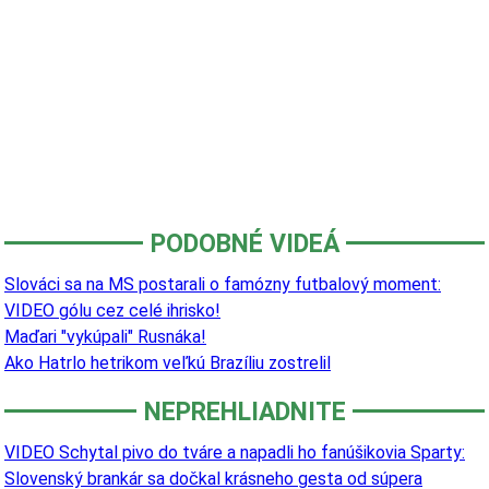
PODOBNÉ VIDEÁ
Slováci sa na MS postarali o famózny futbalový moment:
VIDEO gólu cez celé ihrisko!
Maďari "vykúpali" Rusnáka!
Ako Hatrlo hetrikom veľkú Brazíliu zostrelil
NEPREHLIADNITE
VIDEO Schytal pivo do tváre a napadli ho fanúšikovia Sparty:
Slovenský brankár sa dočkal krásneho gesta od súpera