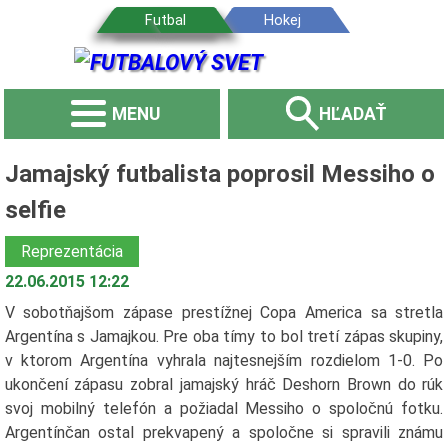
MENU
HĽADAŤ
Jamajský futbalista poprosil Messiho o
selfie
Reprezentácia
22.06.2015 12:22
V sobotňajšom zápase prestížnej Copa America sa stretla
Argentína s Jamajkou. Pre oba tímy to bol tretí zápas skupiny,
v ktorom Argentína vyhrala najtesnejším rozdielom 1-0. Po
ukončení zápasu zobral jamajský hráč Deshorn Brown do rúk
svoj mobilný telefón a požiadal Messiho o spoločnú fotku.
Argentínčan ostal prekvapený a spoločne si spravili známu