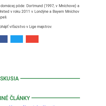
na domácej pôde: Dortmund (1997, v Mníchove) a
United v roku 2011 v Londýne a Bayern Mníchov
peli.
hájiť víťazstvo v Lige majstrov.
ISKUSIA
BNÉ ČLÁNKY