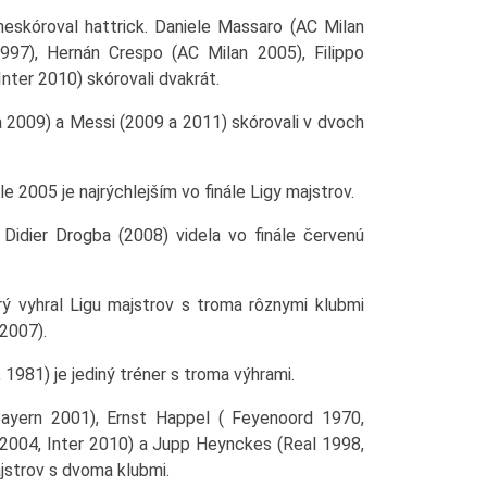
neskóroval hattrick. Daniele Massaro (AC Milan
997), Hernán Crespo (AC Milan 2005), Filippo
Inter 2010) skórovali dvakrát.
a 2009) a Messi (2009 a 2011) skórovali v dvoch
le 2005 je najrýchlejším vo finále Ligy majstrov.
Didier Drogba (2008) videla vo finále červenú
rý vyhral Ligu majstrov s troma rôznymi klubmi
 2007).
 1981) je jediný tréner s troma výhrami.
ayern 2001), Ernst Happel ( Feyenoord 1970,
2004, Inter 2010) a Jupp Heynckes (Real 1998,
ajstrov s dvoma klubmi.