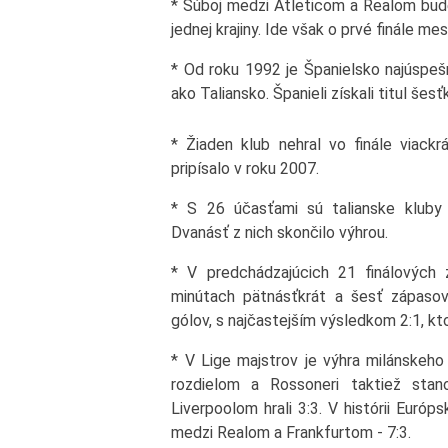
* Súboj medzi Atleticom a Realom bude
jednej krajiny. Ide však o prvé finále me
* Od roku 1992 je Španielsko najúspešn
ako Taliansko. Španieli získali titul šes
* Žiaden klub nehral vo finále viackr
pripísalo v roku 2007.
* S 26 účasťami sú talianske kluby na
Dvanásť z nich skončilo výhrou.
* V predchádzajúcich 21 finálových 
minútach pätnásťkrát a šesť zápasov
gólov, s najčastejším výsledkom 2:1, kto
* V Lige majstrov je výhra milánskeh
rozdielom a Rossoneri taktiež stan
Liverpoolom hrali 3:3. V histórii Euró
medzi Realom a Frankfurtom - 7:3.