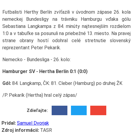
Futbalisti Herthy Berlín zvíťazili v úvodnom zápase 26. kola
nemeckej Bundesligy na trávniku Hamburgu vďaka gólu
Sebastiana Langkampa z 84. minúty najtesnejším rozdielom
1:0 a v tabuľke sa posunuli na priebežné 13. miesto. Na pravej
strane obrany hostí odohral celé stretnutie slovenský
reprezentant Peter Pekarík.
Nemecko - Bundesliga - 26. kolo:
Hamburger SV - Hertha Berlín 0:1 (0:0)
Gól:
84. Langkamp, ČK: 81. Cleber (Hamburg) po druhej ŽK
/P. Pekarík (Hertha) hral celý zápas/
Zdieľajte:
Pridal:
Samuel Dvorjak
Zdroj informácií:
TASR