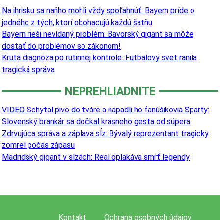
Na ihrisku sa naňho mohli vždy spoľahnúť: Bayern príde o
jedného z tých, ktorí obohacujú každú šatňu
Bayern rieši nevídaný problém: Bavorský gigant sa môže
dostať do problémov so zákonom!
Krutá diagnóza po rutinnej kontrole: Futbalový svet ranila
tragická správa
NEPREHLIADNITE
VIDEO Schytal pivo do tváre a napadli ho fanúšikovia Sparty:
Slovenský brankár sa dočkal krásneho gesta od súpera
Zdrvujúca správa a záplava sĺz: Bývalý reprezentant tragicky
zomrel počas zápasu
Madridský gigant v slzách: Real oplakáva smrť legendy
Kontakt
Ochrana osobných údajov