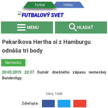
MENU
HĽADAŤ
Pekaríkova Hertha si z Hamburgu
odnáša tri body
Nemecko
20.03.2015 22:37
Sumár dnešného zápasu nemeckej
Bundesligy.
Zdroj: TASR
Zdieľajte: