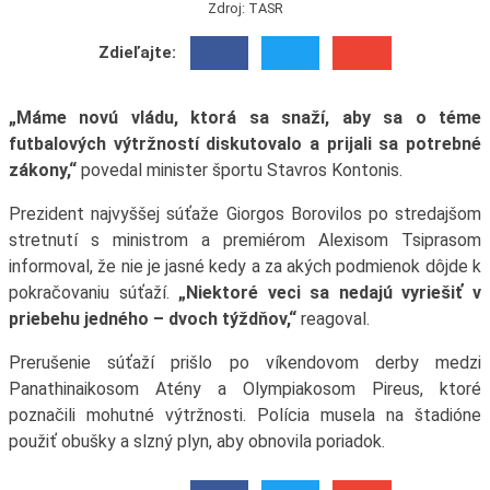
Zdroj: TASR
Zdieľajte:
„Máme novú vládu, ktorá sa snaží, aby sa o téme
futbalových výtržností diskutovalo a prijali sa potrebné
zákony,“
povedal minister športu Stavros Kontonis.
Prezident najvyššej súťaže Giorgos Borovilos po stredajšom
stretnutí s ministrom a premiérom Alexisom Tsiprasom
informoval, že nie je jasné kedy a za akých podmienok dôjde k
pokračovaniu súťaží.
„Niektoré veci sa nedajú vyriešiť v
priebehu jedného – dvoch týždňov,“
reagoval.
Prerušenie súťaží prišlo po víkendovom derby medzi
Panathinaikosom Atény a Olympiakosom Pireus, ktoré
poznačili mohutné výtržnosti. Polícia musela na štadióne
použiť obušky a slzný plyn, aby obnovila poriadok.