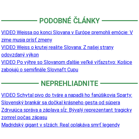
PODOBNÉ ČLÁNKY
VIDEO Weissa po konci Slovana v Európe premohli emócie: V
zime musia prísť zmeny
VIDEO Weiss o krutej realite Slovana: Z našej strany
odovzdaný výkon
VIDEO Po výhre so Slovanom ďalšie veľké víťazstvo: Košice
zabojujú o semifinále Slovnaft Cupu
NEPREHLIADNITE
VIDEO Schytal pivo do tváre a napadli ho fanúšikovia Sparty:
Slovenský brankár sa dočkal krásneho gesta od súpera
Zdrvujúca správa a záplava sĺz: Bývalý reprezentant tragicky
zomrel počas zápasu
Madridský gigant v slzách: Real oplakáva smrť legendy