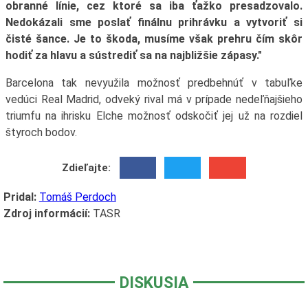
obranné línie, cez ktoré sa iba ťažko presadzovalo.
Nedokázali sme poslať finálnu prihrávku a vytvoriť si
čisté šance. Je to škoda, musíme však prehru čím skôr
hodiť za hlavu a sústrediť sa na najbližšie zápasy."
Barcelona tak nevyužila možnosť predbehnúť v tabuľke
vedúci Real Madrid, odveký rival má v prípade nedeľňajšieho
triumfu na ihrisku Elche možnosť odskočiť jej už na rozdiel
štyroch bodov.
Zdieľajte:
Pridal:
Tomáš Perdoch
Zdroj informácií:
TASR
DISKUSIA