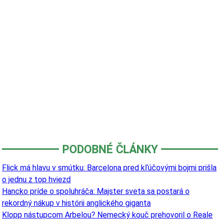
PODOBNÉ ČLÁNKY
Flick má hlavu v smútku: Barcelona pred kľúčovými bojmi prišla
o jednu z top hviezd
Hancko príde o spoluhráča: Majster sveta sa postará o
rekordný nákup v histórii anglického giganta
Klopp nástupcom Arbelou? Nemecký kouč prehovoril o Reale