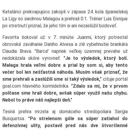
Katalánci prekvapujúco zakopli v zápase 24. kola španielskej
La Ligy so siedmou Malagou a prehrali 0:1. Tréner Luis Enrique
po stretnutí priznal, že jeho tím si ani nezaslúžil bodovať.
Favorita šokoval už v 7. minúte Juanmi, ktorý potrestal
obrovské zaváhanie Daniho Alvesa a zlé vybehnutie brankára
Claudia Brava. "Barca" napriek veľkej územnej prevahe už
nedokázala skóre vyrovnať.
"Je to výsledok, ktorý bolí.
Malaga hrala veľmi dobre a prial by som si, aby tento
večer bol len nešťastná náhoda. Musím však priznať, že
sme prehrali a zaslúžili sme si taký výsledok,"
cituje portál
goal.com hlavného kormidelníka.
"Zdalo sa mi, že v prvom
polčase sme hrali dobre, avšak súper využil našu chybu.
Nebol to práve náš najlepší deň."
Tesná prehra mrzela aj domáceho stredopoliara Sergia
Busquetsa.
"Po strelenom góle sa súper zatiahol do
defenzívnej ulity, postavil pred nás dve štvorčlenné