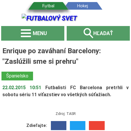
MENU
HĽADAŤ
Enrique po zaváhaní Barcelony:
"Zaslúžili sme si prehru"
Španielsko
22.02.2015 10:51
Futbalisti FC Barcelona pretrhli v
sobotu sériu 11 víťazstiev vo všetkých súťažiach.
Zdroj: TASR
Zdieľajte: