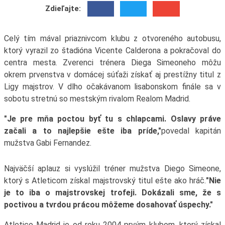
Zdieľajte:
Celý tím mával priaznivcom klubu z otvoreného autobusu,
ktorý vyrazil zo štadióna Vicente Calderona a pokračoval do
centra mesta. Zverenci trénera Diega Simeoneho môžu
okrem prvenstva v domácej súťaži získať aj prestížny titul z
Ligy majstrov. V dlho očakávanom lisabonskom finále sa v
sobotu stretnú so mestským rivalom Realom Madrid.
"Je pre mňa poctou byť tu s chlapcami. Oslavy práve
začali a to najlepšie ešte iba príde,"
povedal kapitán
mužstva Gabi Fernandez.
Najväčší aplauz si vyslúžil tréner mužstva Diego Simeone,
ktorý s Atleticom získal majstrovský titul ešte ako hráč.
"Nie
je to iba o majstrovskej trofeji. Dokázali sme, že s
poctivou a tvrdou prácou môžeme dosahovať úspechy."
Atletico Madrid je od roku 2004 prvým klubom, ktorý získal