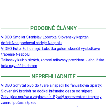
PODOBNÉ ČLÁNKY
VIDEO Smoliar Stanislav Lobotka: Slovenský kapitán
definitívne pochoval nádeje Neapolu
VIDEO Ešte, že ho majú: Lobotka gólom ukončil výsledkové
trápenie Neapolu
Taliansky klub v slzách, zomrel milovaný prezident: Jeho láska
bola najväčším darom
NEPREHLIADNITE
VIDEO Schytal pivo do tváre a napadli ho fanúšikovia Sparty:
Slovenský brankár sa dočkal krásneho gesta od súpera
Zdrvujúca správa a záplava sĺz: Bývalý reprezentant tragicky
zomrel počas zápasu