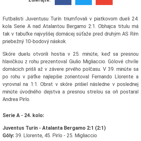
Zdieľajte:
Futbalisti Juventusu Turín triumfovali v piatkovom dueli 24.
kola Serie A nad Atalantou Bergamo 2:1. Obhajca titulu má
tak v tabuľke najvyššej domácej súťaže pred druhým AS Rím
priebežný 10-bodový náskok.
Skóre duelu otvorili hostia v 25. minúte, keď sa presnou
hlavičkou z rohu prezentoval Giulio Migliaccio. Gólové chvíle
domácich prišli až v závere prvého polčasu. V 39. minúte sa
po rohu v päťke najlepšie zorientoval Fernando Llorente a
vyrovnal na 1:1. Obrat v skóre prišiel následne v poslednej
minúte úvodného dejstva a presnou strelou sa oň postaral
Andrea Pirlo.
Serie A - 24. kolo:
Juventus Turín - Atalanta Bergamo 2:1 (2:1)
Góly:
39. Llorente, 45. Pirlo - 25. Migliaccio