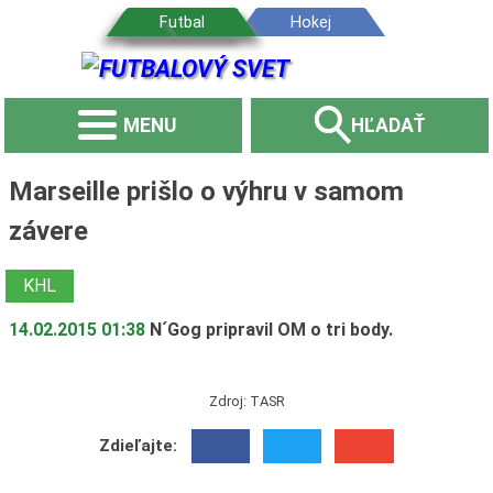
MENU
HĽADAŤ
Marseille prišlo o výhru v samom
závere
KHL
14.02.2015 01:38
N´Gog pripravil OM o tri body.
Zdroj: TASR
Zdieľajte: