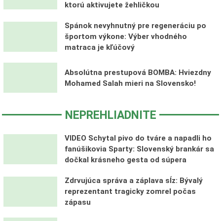
ktorú aktivujete žehličkou
Spánok nevyhnutný pre regeneráciu po
športom výkone: Výber vhodného
matraca je kľúčový
Absolútna prestupová BOMBA: Hviezdny
Mohamed Salah mieri na Slovensko!
NEPREHLIADNITE
VIDEO Schytal pivo do tváre a napadli ho
fanúšikovia Sparty: Slovenský brankár sa
dočkal krásneho gesta od súpera
Zdrvujúca správa a záplava sĺz: Bývalý
reprezentant tragicky zomrel počas
zápasu