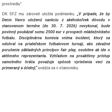
prostrediu”.
DK SFZ mu zároveň uložila podmienku.
„V prípade, že by
Denis Vavro uloženú sankciu z akéhokoľvek dôvodu v
stanovenom termíne (do 30. 7. 2026) nevykonal, bude
povinný poukázať sumu 2500 eur v prospech mládežníckeho
futbalu. Disciplinárna komisia vníma incident, ktorý sa
odohral na priateľskom futbalovom turnaji, ako závažné
porušenie základných princípov fair play, osobitne ak ide o
aktívneho reprezentanta. Vzhľadom na proaktívny prístup
samotného hráča považuje spôsob vyriešenia veci za
primeraný a účelný,“
uvádza sa v stanovisku.