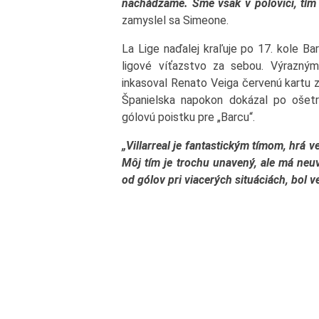
nachádzame. Sme však v polovici, tím s
zamyslel sa Simeone.
La Lige naďalej kraľuje po 17. kole Ba
ligové víťazstvo za sebou. Výrazný
inkasoval Renato Veiga červenú kartu 
Španielska napokon dokázal po ošetr
gólovú poistku pre „Barcu“.
„Villarreal je fantastickým tímom, hrá v
Môj tím je trochu unavený, ale má neuv
od gólov pri viacerých situáciách, bol v