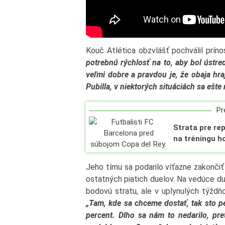
Kouč Atlética obzvlášť pochválil príno
potrebnú rýchlosť na to, aby bol ústre
veľmi dobre a pravdou je, že obaja hra
Pubilla, v niektorých situáciách sa ešte 
Pre
Strata pre re
na tréningu ho
Jeho tímu sa podarilo víťazne zakončiť 
ostatných piatich duelov. Na vedúce du
bodovú stratu, ale v uplynulých týždňo
„Tam, kde sa chceme dostať, tak sto p
percent. Dlho sa nám to nedarilo, pr