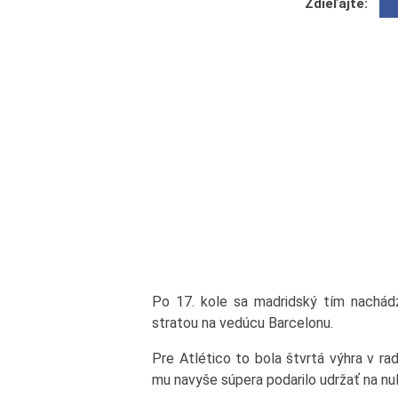
Zdieľajte:
Po 17. kole sa madridský tím nachádz
stratou na vedúcu Barcelonu.
Pre Atlético to bola štvrtá výhra v r
mu navyše súpera podarilo udržať na nul