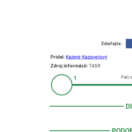
Zdieľajte:
Pridal:
Kazimír Kazisvetový
Zdroj informácií:
TASR
D
PODO