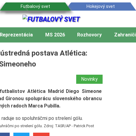
Reprezentácia
MS 2026
Rozhovory
Zahraniči
stredná postava Atlética:
a Simeoneho
Novinky
futbalistov Atlética Madrid Diego Simeone
 nad Gironou spoluprácu slovenského obrancu
ných radoch Marca Pubilla.
hráčmi po strelení gólu. Zdroj: TASR/AP - Patrick Post