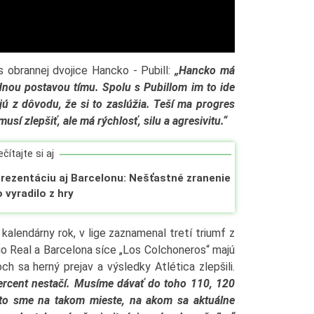
s obrannej dvojice Hancko - Pubill:
„Hancko má
dnou postavou tímu. Spolu s Pubillom im to ide
jú z dôvodu, že si to zaslúžia. Teší ma progres
musí zlepšiť, ale má rýchlosť, silu a agresivitu.“
čítajte si aj
prezentáciu aj Barcelonu: Nešťastné zranenie
 vyradilo z hry
kalendárny rok, v lige zaznamenal tretí triumf z
o Real a Barcelona síce „Los Colchoneros“ majú
ch sa herný prejav a výsledky Atlética zlepšili.
ercent nestačí. Musíme dávať do toho 110, 120
eto sme na takom mieste, na akom sa aktuálne