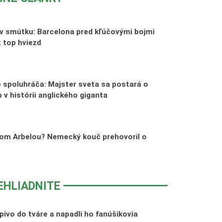
 v smútku: Barcelona pred kľúčovými bojmi
z top hviezd
 spoluhráča: Majster sveta sa postará o
 v histórii anglického giganta
om Arbelou? Nemecký kouč prehovoril o
EHLIADNITE
pivo do tváre a napadli ho fanúšikovia