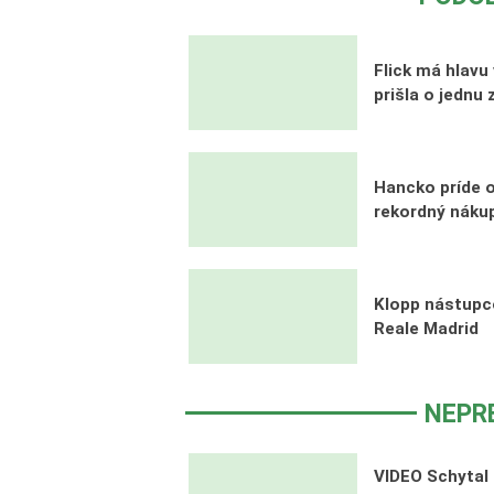
Flick má hlavu
prišla o jednu 
Hancko príde o
rekordný nákup
Klopp nástupc
Reale Madrid
NEPR
VIDEO Schytal 