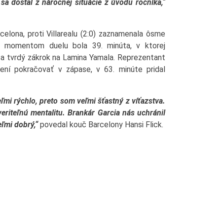
a dostal z náročnej situácie z úvodu ročníka,“
rcelona, proti Villarealu (2:0) zaznamenala ôsme
m momentom duelu bola 39. minúta, v ktorej
za tvrdý zákrok na Lamina Yamala. Reprezentant
ení pokračovať v zápase, v 63. minúte pridal
eľmi rýchlo, preto som veľmi šťastný z víťazstva.
eriteľnú mentalitu. Brankár Garcia nás uchránil
eľmi dobrý,“
povedal kouč Barcelony Hansi Flick.