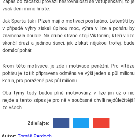
Zápas od začátku provází nesrovnalosti se vstupenkami, to je
však dění mimo hřiště.
Jak Sparta tak i Plzeň mají o motivaci postaráno. Letenští by
v případě výhry získali úplnou moc, výhra v lize a poháru by
znamenala double. Na druhé straně stojí Viktoriáni, kteří v lize
skončí druzí a jedinou šanci, jak získat nějakou trofej, bude
domácí pohár.
Krom této motivace, je zde i motivace peněžní. Pro vítěze
poháru je totiž připravena odměna ve výši jeden a půl milionu
korun, pro poražené pak půl milionu.
Oba týmy tedy budou plně motivovány, v lize jim už o nic
nejde a tento zápas je pro ně v současné chvíli nejdůležitější
ze všech.
Zdieľajte:
Autor:
Tomáš Perdoch