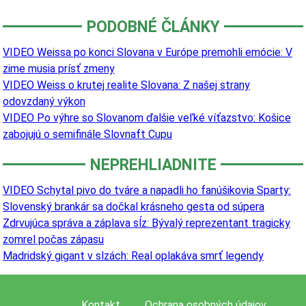
PODOBNÉ ČLÁNKY
VIDEO Weissa po konci Slovana v Európe premohli emócie: V
zime musia prísť zmeny
VIDEO Weiss o krutej realite Slovana: Z našej strany
odovzdaný výkon
VIDEO Po výhre so Slovanom ďalšie veľké víťazstvo: Košice
zabojujú o semifinále Slovnaft Cupu
NEPREHLIADNITE
VIDEO Schytal pivo do tváre a napadli ho fanúšikovia Sparty:
Slovenský brankár sa dočkal krásneho gesta od súpera
Zdrvujúca správa a záplava sĺz: Bývalý reprezentant tragicky
zomrel počas zápasu
Madridský gigant v slzách: Real oplakáva smrť legendy
Kontakt
Ochrana osobných údajov