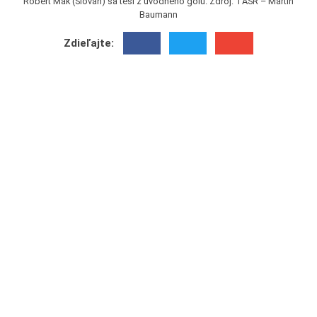
Róbert Mak (Slovan) sa teší z úvodného gólu. Zdroj: TASR – Martin
Baumann
Zdieľajte: