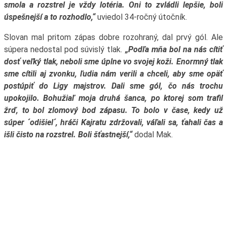
smola a rozstrel je vždy lotéria. Oni to zvládli lepšie, boli
úspešnejší a to rozhodlo,“
uviedol 34-ročný útočník.
Slovan mal pritom zápas dobre rozohraný, dal prvý gól. Ale
súpera nedostal pod súvislý tlak.
„Podľa mňa bol na nás cítiť
dosť veľký tlak, neboli sme úplne vo svojej koži. Enormný tlak
sme cítili aj zvonku, ľudia nám verili a chceli, aby sme opäť
postúpiť do Ligy majstrov. Dali sme gól, čo nás trochu
upokojilo. Bohužiaľ moja druhá šanca, po ktorej som trafil
žrď, to bol zlomový bod zápasu. To bolo v čase, kedy už
súper ´odišiel´, hráči Kajratu zdržovali, váľali sa, ťahali čas a
išli čisto na rozstrel. Boli šťastnejší,“
dodal Mak.