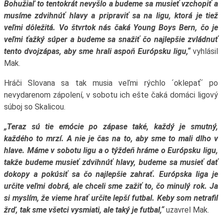
Bohužiaľ to tentokrát nevyšlo a budeme sa musieť vzchopiť a
musíme zdvihnúť hlavy a pripraviť sa na ligu, ktorá je tiež
veľmi dôležitá. Vo štvrtok nás čaká Young Boys Bern, čo je
veľmi ťažký súper a budeme sa snažiť čo najlepšie zvládnuť
tento dvojzápas, aby sme hrali aspoň Európsku ligu,“
vyhlásil
Mak.
Hráči Slovana sa tak musia veľmi rýchlo ´oklepať´ po
nevydarenom zápolení, v sobotu ich ešte čaká domáci ligový
súboj so Skalicou.
„Teraz sú tie emócie po zápase také, každý je smutný,
každého to mrzí. A nie je čas na to, aby sme to mali dlho v
hlave. Máme v sobotu ligu a o týždeň hráme o Európsku ligu,
takže budeme musieť zdvihnúť hlavy, budeme sa musieť dať
dokopy a pokúsiť sa čo najlepšie zahrať. Európska liga je
určite veľmi dobrá, ale chceli sme zažiť to, čo minulý rok. Ja
si myslím, že vieme hrať určite lepší futbal. Keby som netrafil
žrď, tak sme všetci vysmiati, ale taký je futbal,“
uzavrel Mak.