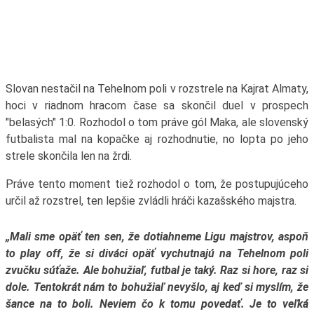
Slovan nestačil na Tehelnom poli v rozstrele na Kajrat Almaty,
hoci v riadnom hracom čase sa skončil duel v prospech
"belasých" 1:0. Rozhodol o tom práve gól Maka, ale slovenský
futbalista mal na kopačke aj rozhodnutie, no lopta po jeho
strele skončila len na žrdi.
Práve tento moment tiež rozhodol o tom, že postupujúceho
určil až rozstrel, ten lepšie zvládli hráči kazašského majstra.
„Mali sme opäť ten sen, že dotiahneme Ligu majstrov, aspoň
to play off, že si diváci opäť vychutnajú na Tehelnom poli
zvučku súťaže. Ale bohužiaľ, futbal je taký. Raz si hore, raz si
dole. Tentokrát nám to bohužiaľ nevyšlo, aj keď si myslím, že
šance na to boli. Neviem čo k tomu povedať. Je to veľká