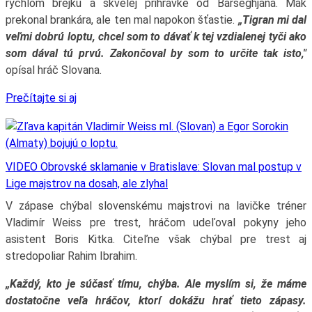
rýchlom brejku a skvelej prihrávke od Barseghjana. Mak
prekonal brankára, ale ten mal napokon šťastie.
„Tigran mi dal
veľmi dobrú loptu, chcel som to dávať k tej vzdialenej tyči ako
som dával tú prvú. Zakončoval by som to určite tak isto,"
opísal hráč Slovana.
Prečítajte si aj
VIDEO Obrovské sklamanie v Bratislave: Slovan mal postup v
Lige majstrov na dosah, ale zlyhal
V zápase chýbal slovenskému majstrovi na lavičke tréner
Vladimír Weiss pre trest, hráčom udeľoval pokyny jeho
asistent Boris Kitka. Citeľne však chýbal pre trest aj
stredopoliar Rahim Ibrahim.
„Každý, kto je súčasť tímu, chýba. Ale myslím si, že máme
dostatočne veľa hráčov, ktorí dokážu hrať tieto zápasy.