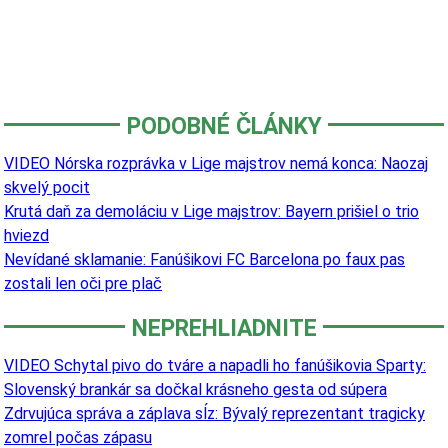
PODOBNÉ ČLÁNKY
VIDEO Nórska rozprávka v Lige majstrov nemá konca: Naozaj
skvelý pocit
Krutá daň za demoláciu v Lige majstrov: Bayern prišiel o trio
hviezd
Nevídané sklamanie: Fanúšikovi FC Barcelona po faux pas
zostali len oči pre plač
NEPREHLIADNITE
VIDEO Schytal pivo do tváre a napadli ho fanúšikovia Sparty:
Slovenský brankár sa dočkal krásneho gesta od súpera
Zdrvujúca správa a záplava sĺz: Bývalý reprezentant tragicky
zomrel počas zápasu