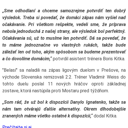
„Sme odhodlaní a chceme samozrejme potvrdiť ten dobrý
výsledok. Treba si povedať, že domáci zápas nám vyšiel nad
očakávanie. Pri všetkom rešpekte, vedeli sme, že príprava
nebola jednoduchá z našej strany, ale výsledok bol perfektný.
Očakávania sú, už to musíme len potvrdiť. Dá sa povedať, že
to máme jednoznačne vo vlastných rukách, takže bude
záležať len od toho, akým spôsobom sa budeme prezentovať
a čo dovolíme domácim,“
potvrdil asistent trénera Boris Kitka.
"Belasí" sa naladili na zápas ligovým duelom v Prešove, na
východe Slovenska remizovali 2:2. Tréner Vladimír Weiss do
tohto duelu poslal 11 nových hráčov oproti základnej
zostave, ktorá nastúpila proti Mostaru pred týždňom.
„Som rád, že už bol k dispozícii Danylo Ignatenko, takže sa
nám tam otvárajú ďalšie alternatívy. Okrem dlhodobejšie
zranených máme všetko ostatné k dispozícii,“
dodal Kitka.
Prečítajte si aj