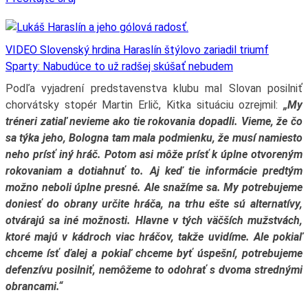
VIDEO Slovenský hrdina Haraslín štýlovo zariadil triumf
Sparty: Nabudúce to už radšej skúšať nebudem
Podľa vyjadrení predstavenstva klubu mal Slovan posilniť
chorvátsky stopér Martin Erlič, Kitka situáciu ozrejmil:
„My
tréneri zatiaľ nevieme ako tie rokovania dopadli. Vieme, že čo
sa týka jeho, Bologna tam mala podmienku, že musí namiesto
neho prísť iný hráč. Potom asi môže prísť k úplne otvoreným
rokovaniam a dotiahnuť to. Aj keď tie informácie predtým
možno neboli úplne presné. Ale snažíme sa. My potrebujeme
doniesť do obrany určite hráča, na trhu ešte sú alternatívy,
otvárajú sa iné možnosti. Hlavne v tých väčších mužstvách,
ktoré majú v kádroch viac hráčov, takže uvidíme. Ale pokiaľ
chceme ísť ďalej a pokiaľ chceme byť úspešní, potrebujeme
defenzívu posilniť, nemôžeme to odohrať s dvoma strednými
obrancami.“