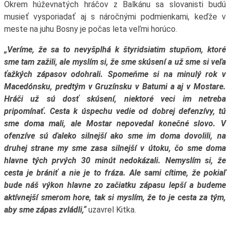
Okrem húževnatých hráčov z Balkánu sa slovanisti budú
musieť vysporiadať aj s náročnými podmienkami, keďže v
meste na juhu Bosny je počas leta veľmi horúco.
„Veríme, že sa to nevyšplhá k štyridsiatim stupňom, ktoré
sme tam zažili, ale myslím si, že sme skúsení a už sme si veľa
ťažkých zápasov odohrali. Spomeňme si na minulý rok v
Macedónsku, predtým v Gruzínsku v Batumi a aj v Mostare.
Hráči už sú dosť skúsení, niektoré veci im netreba
pripomínať. Cesta k úspechu vedie od dobrej defenzívy, tú
sme doma mali, ale Mostar nepovedal konečné slovo. V
ofenzíve sú ďaleko silnejší ako sme im doma dovolili, na
druhej strane my sme zasa silnejší v útoku, čo sme doma
hlavne tých prvých 30 minút nedokázali. Nemyslím si, že
cesta je brániť a nie je to fráza. Ale sami cítime, že pokiaľ
bude náš výkon hlavne zo začiatku zápasu lepší a budeme
aktívnejší smerom hore, tak si myslím, že to je cesta za tým,
aby sme zápas zvládli,“
uzavrel Kitka.