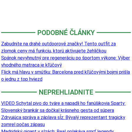
PODOBNÉ ČLÁNKY
Zabudnite na drahé outdoorové značky! Tento outfit za
zlomok ceny má funkciu, ktorú aktivujete žehličkou
Spánok nevyhnutný pre regeneráciu po športom výkone: Výber
vhodného matraca je kľúčový
Flick má hlavu v smútku: Barcelona pred kľúčovými bojmi prišla
o jednu z top hviezd
NEPREHLIADNITE
VIDEO Schytal pivo do tváre a napadli ho fanúšikovia Sparty:
Slovenský brankár sa dočkal krásneho gesta od súpera
Zdrvujúca správa a záplava sĺz: Bývalý reprezentant tragicky
zomrel počas zápasu
Madridský gigant v slzách: Real oplakáva smrť legendy