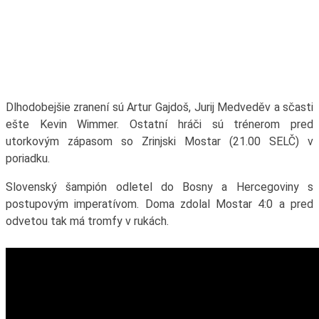
Dlhodobejšie zranení sú Artur Gajdoš, Jurij Medveděv a sčasti
ešte Kevin Wimmer. Ostatní hráči sú trénerom pred
utorkovým zápasom so Zrinjski Mostar (21.00 SELČ) v
poriadku.
Slovenský šampión odletel do Bosny a Hercegoviny s
postupovým imperatívom. Doma zdolal Mostar 4:0 a pred
odvetou tak má tromfy v rukách.