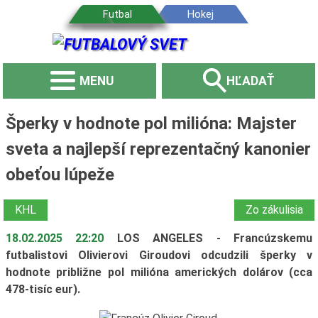
MENU
HĽADAŤ
Šperky v hodnote pol milióna: Majster
sveta a najlepší reprezentačný kanonier
obeťou lúpeže
KHL
Zo zákulisia
18.02.2025 22:20
LOS ANGELES - Francúzskemu
futbalistovi Olivierovi Giroudovi odcudzili šperky v
hodnote približne pol milióna amerických dolárov (cca
478-tisíc eur).