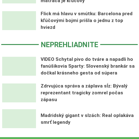
matraca je kľúčový
Flick má hlavu v smútku: Barcelona pred
kľúčovými bojmi prišla o jednu z top
hviezd
NEPREHLIADNITE
VIDEO Schytal pivo do tváre a napadli ho
fanúšikovia Sparty: Slovenský brankár sa
dočkal krásneho gesta od súpera
Zdrvujúca správa a záplava sĺz: Bývalý
reprezentant tragicky zomrel počas
zápasu
Madridský gigant v slzách: Real oplakáva
smrť legendy